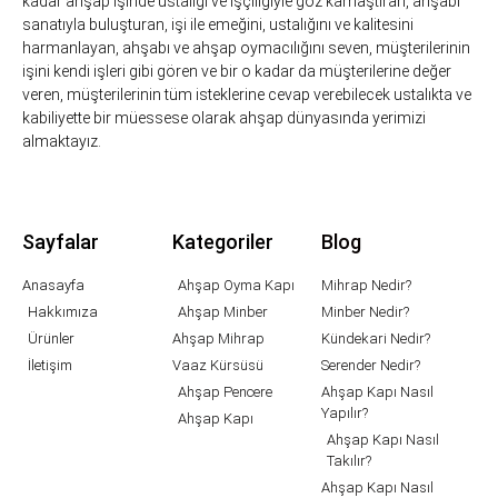
kadar ahşap işinde ustalığı ve işçiliğiyle göz kamaştıran, ahşabı
sanatıyla buluşturan, işi ile emeğini, ustalığını ve kalitesini
harmanlayan, ahşabı ve ahşap oymacılığını seven, müşterilerinin
işini kendi işleri gibi gören ve bir o kadar da müşterilerine değer
veren, müşterilerinin tüm isteklerine cevap verebilecek ustalıkta ve
kabiliyette bir müessese olarak ahşap dünyasında yerimizi
almaktayız.
Sayfalar
Kategoriler
Blog
Anasayfa
Ahşap Oyma Kapı
Mihrap Nedir?
Hakkımıza
Ahşap Minber
Minber Nedir?
Ürünler
Ahşap Mihrap
Kündekari Nedir?
İletişim
Vaaz Kürsüsü
Serender Nedir?
Ahşap Pencere
Ahşap Kapı Nasıl
Yapılır?
Ahşap Kapı
Ahşap Kapı Nasıl
Takılır?
Ahşap Kapı Nasıl