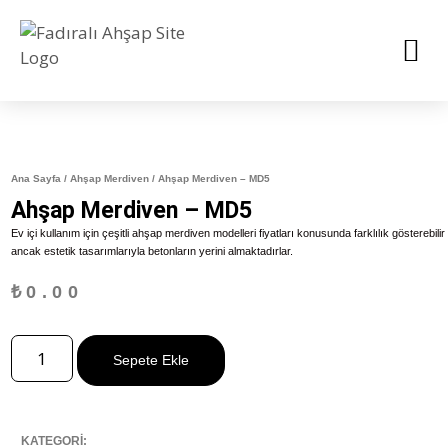
Ana Sayfa
/
Ahşap Merdiven
/ Ahşap Merdiven – MD5
Ahşap Merdiven – MD5
Ev içi kullanım için çeşitli ahşap merdiven modelleri fiyatları konusunda farklılık gösterebilir
ancak estetik tasarımlarıyla betonların yerini almaktadırlar.
₺
0.00
Sepete Ekle
KATEGORİ: